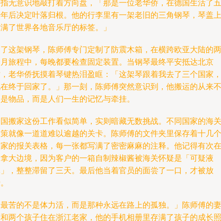
手指无意识地敲打着方向盘，「那是一位老华侨，在德国生活了
十年后决定叶落归根。他的行李里有一架老旧的三角钢琴，琴盖
贴满了世界各地音乐厅的标签。」
为了这架钢琴，陈师傅专门定制了防震木箱，在横跨欧亚大陆的
个月旅程中，每晚都要检查固定装置。当钢琴最终平安抵达北京
时，老华侨抚摸着琴键热泪盈眶：「这架琴跟着我去了三个国家
现在终于回家了。」那一刻，陈师傅突然意识到，他搬运的从来
只是物品，而是人们一生的记忆与牵挂。
跨国搬家这份工作看似简单，实则暗藏无数挑战。不同国家的海
政策就像一道道难以逾越的关卡。陈师傅的文件夹里保存着十几
国家的报关表格，每一张都写满了密密麻麻的注释。他记得有次
加拿大边境，因为客户的一箱自制辣椒酱被海关怀疑是「可疑液
体」，整整滞留了三天。最后他当着官员的面尝了一口，才被放
行。
「最苦的不是体力活，而是那种永远在路上的孤独。」陈师傅的
子和两个孩子住在浙江老家，他的手机相册里存满了孩子的成长