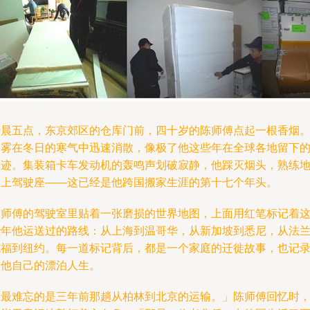
清晨五点，东京郊区的仓库门前，四十岁的陈师傅点起一根香烟
白雾在冬日的寒气中迅速消散，像极了他这些年在全球各地留下
足迹。集装箱卡车发动机的轰鸣声划破寂静，他踩灭烟头，熟练
爬上驾驶座——这已经是他跨国搬家生涯的第十七个年头。
陈师傅的驾驶室里贴着一张磨损的世界地图，上面用红笔标记着
些年他运送过的路线：从上海到温哥华，从新加坡到悉尼，从法
克福到纽约。每一道标记背后，都是一个家庭的迁徙故事，也记
着他自己的漂泊人生。
「最难忘的是三年前那趟从柏林到北京的运输。」陈师傅回忆时