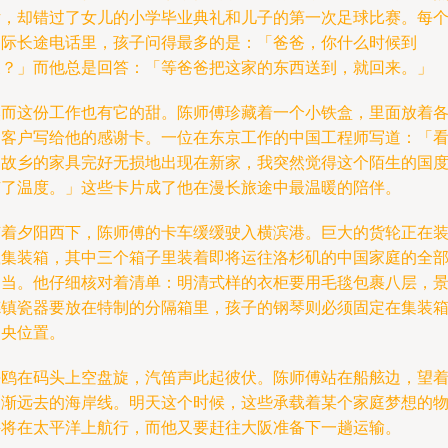
片，却错过了女儿的小学毕业典礼和儿子的第一次足球比赛。每
国际长途电话里，孩子问得最多的是：「爸爸，你什么时候到
家？」而他总是回答：「等爸爸把这家的东西送到，就回来。」
然而这份工作也有它的甜。陈师傅珍藏着一个小铁盒，里面放着
国客户写给他的感谢卡。一位在东京工作的中国工程师写道：「
到故乡的家具完好无损地出现在新家，我突然觉得这个陌生的国
有了温度。」这些卡片成了他在漫长旅途中最温暖的陪伴。
随着夕阳西下，陈师傅的卡车缓缓驶入横滨港。巨大的货轮正在
载集装箱，其中三个箱子里装着即将运往洛杉矶的中国家庭的全
家当。他仔细核对着清单：明清式样的衣柜要用毛毯包裹八层，
德镇瓷器要放在特制的分隔箱里，孩子的钢琴则必须固定在集装
中央位置。
海鸥在码头上空盘旋，汽笛声此起彼伏。陈师傅站在船舷边，望
逐渐远去的海岸线。明天这个时候，这些承载着某个家庭梦想的
件将在太平洋上航行，而他又要赶往大阪准备下一趟运输。