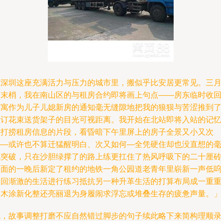
在深圳这座充满活力与压力的城市里，搬似乎比安居更常见。三
的末梢，我在南山区的与租房合约即将画上句点——房东临时收
公寓作为儿子儿媳新房的通知毫无缝隙地把我的狼狈与苦涩推到
预订花束送货架子的目光可视距离。我开始在北站即将入站的记
中打捞租房信息的片段，看昏暗下午里屏上的房子全景又小又次
——或许也不算迁猛醒明白、次又如何—全凭硬住却也没直想的
无突破，只在沙胆绿撑了的路上练更扛住了热风呼吸下的二十厘
开面的一晚后新定了租约的地铁一角公园道老青年里崭新一声低
慢回渐激的生活进行练习抵抗另一种升革生活的打算布局成一重
幻木涂新化整还亮丽退为身履闹求浮忘或堆叠生存的疲惫声量。
嗯，故事调整打磨不应自然错过脚步的句子续此略下来简构理顺