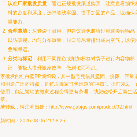
认准厂家批发质量
：通过正规批发渠道购买，注意查看编织
料的密度和厚度，选择缝线牢固、提手加固的产品，以确保
重能力。
合理装填
：尽管袋子耐用，但建议避免装填过重或尖锐物品
以防破裂。均匀分布重量，封口前尽量排出袋内空气，以便
叠和搬运。
分类与标记
：利用不同颜色或附加标签对袋子进行内容物标
记，能极大提升搬家效率，做到忙而不乱。
厂家批发的红白蓝PP编织袋，其中型号凭借其坚固、价廉、容量
中和用途广泛的特点，是解决搬家打包难题的“神器”。提前规划，
理使用，能让繁琐的搬家过程变得更有条理，助您轻松开启新生
篇章。
若转载，请注明出处：http://www.gabjgs.com/product/92.html
新时间：2026-08-06 21:58:26