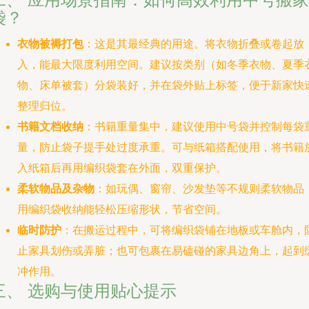
袋？
衣物被褥打包
：这是其最经典的用途。将衣物折叠或卷起放
入，能最大限度利用空间。建议按类别（如冬季衣物、夏季
物、床单被套）分袋装好，并在袋外贴上标签，便于新家快
整理归位。
书籍文档收纳
：书籍重量集中，建议使用中号袋并控制每袋
量，防止袋子提手处过度承重。可与纸箱搭配使用，将书籍
入纸箱后再用编织袋套在外面，双重保护。
柔软物品及杂物
：如玩偶、窗帘、沙发垫等不规则柔软物品
用编织袋收纳能轻松压缩形状，节省空间。
临时防护
：在搬运过程中，可将编织袋铺在地板或车舱内，
止家具划伤或弄脏；也可包裹在易磕碰的家具边角上，起到
冲作用。
三、 选购与使用贴心提示