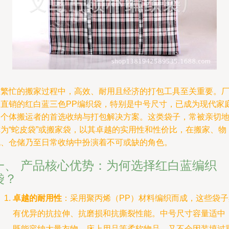
在繁忙的搬家过程中，高效、耐用且经济的打包工具至关重要。
家直销的红白蓝三色PP编织袋，特别是中号尺寸，已成为现代家
和个体搬运者的首选收纳与打包解决方案。这类袋子，常被亲切
称为“蛇皮袋”或搬家袋，以其卓越的实用性和性价比，在搬家、物
流、仓储乃至日常收纳中扮演着不可或缺的角色。
一、 产品核心优势：为何选择红白蓝编织
袋？
卓越的耐用性
：采用聚丙烯（PP）材料编织而成，这些袋子
有优异的抗拉伸、抗磨损和抗撕裂性能。中号尺寸容量适中
既能容纳大量衣物、床上用品等柔软物品，又不会因装填过