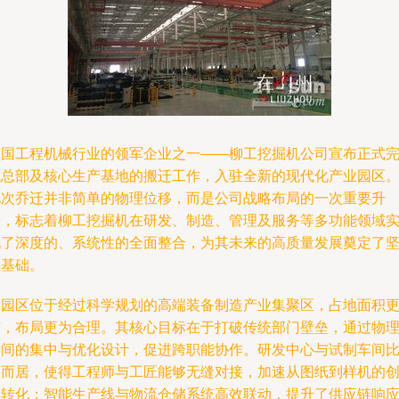
中国工程机械行业的领军企业之一——柳工挖掘机公司宣布正式
成总部及核心生产基地的搬迁工作，入驻全新的现代化产业园区
此次乔迁并非简单的物理位移，而是公司战略布局的一次重要升
级，标志着柳工挖掘机在研发、制造、管理及服务等多功能领域
现了深度的、系统性的全面整合，为其未来的高质量发展奠定了
实基础。
新园区位于经过科学规划的高端装备制造产业集聚区，占地面积
广，布局更为合理。其核心目标在于打破传统部门壁垒，通过物
空间的集中与优化设计，促进跨职能协作。研发中心与试制车间
邻而居，使得工程师与工匠能够无缝对接，加速从图纸到样机的
新转化；智能生产线与物流仓储系统高效联动，提升了供应链响